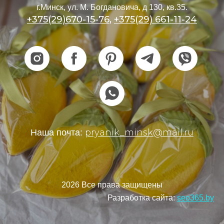
г.Минск, ул. М. Богдановича, д 130, кв.35.
+375(29)670-15-76
,
+375(29) 661-11-24
pryanik_minsk@mail.ru
Наша почта:
2026 Все права защищены
Разработка сайта:
seo365.by