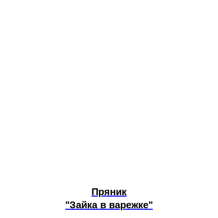
Пряник
"Зайка в варежке"