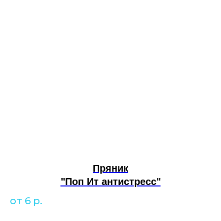
Пряник
"Поп Ит антистресс"
от 6
р.