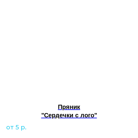
Пряник
"Сердечки с лого"
от 5
р.