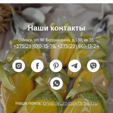
Наши контакты
г.Минск, ул. М. Богдановича, д 130, кв.35.
+375(29)670-15-76
,
+375(29) 661-11-24
pryanik_minsk@mail.ru
Наша почта: